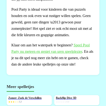
Pool Party is ideaal voor kinderen die van puzzels
houden en ook even wat rustiger willen spelen. Geen
geweld, geen rare dingen \u2013 gewoon puur
zomerplezier! Het spel ziet er ook echt mooi uit met al
die felle kleuren en grappige animaties.
Klaar om aan het waterpark te beginnen?
Speel Pool
Party nu meteen en geniet van uren speelplezier
. En als
je na dit spel nog meer zin hebt om te gamen, check
dan de andere leuke spelletjes op onze site!
Meer spelletjes
Zomer: Zoek de Verschillen
Backflip Dive 3D
NIEUW
NIEUW
★★★☆☆
3,3
☆☆☆☆☆
0,0