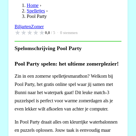
Home
›
Spelletjes
›
Pool Party
Biljarten
Zomer
★
★
★
★
★
0,0
/ 5 ·
0
stemmen
Spelomschrijving Pool Party
Pool Party spelen: het ultieme zomerplezier!
Zin in een zomerse spelletjesmarathon? Welkom bij
Pool Party, het gratis online spel waar jij samen met
Bunni naar het waterpark gaat! Dit leuke match-3
puzzelspel is perfect voor warme zomerdagen als je
even lekker wilt afkoelen van achter je computer.
In Pool Party draait alles om kleurrijke waterbalonnen
en puzzels oplossen. Jouw taak is eenvoudig maar