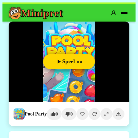
Mini
pret
Speel nu
Pool Party
0
0