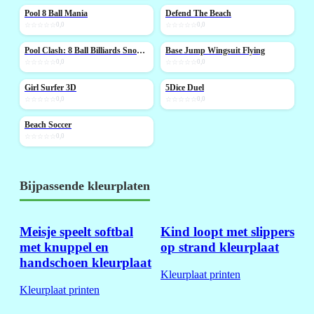
Pool 8 Ball Mania
Defend The Beach
NIEUW
NIEUW
☆☆☆☆☆
0,0
☆☆☆☆☆
0,0
Pool Clash: 8 Ball Billiards Snooker
Base Jump Wingsuit Flying
NIEUW
NIEUW
☆☆☆☆☆
0,0
☆☆☆☆☆
0,0
Girl Surfer 3D
5Dice Duel
NIEUW
NIEUW
☆☆☆☆☆
0,0
☆☆☆☆☆
0,0
Beach Soccer
NIEUW
☆☆☆☆☆
0,0
Bijpassende kleurplaten
Meisje speelt softbal
Kind loopt met slippers
met knuppel en
op strand kleurplaat
handschoen kleurplaat
Kleurplaat printen
Kleurplaat printen