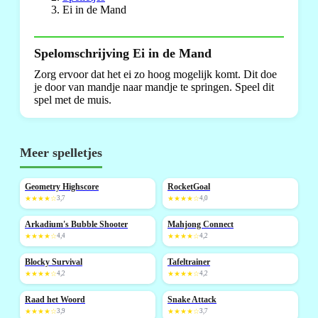
Ei in de Mand
Spelomschrijving Ei in de Mand
Zorg ervoor dat het ei zo hoog mogelijk komt. Dit doe
je door van mandje naar mandje te springen. Speel dit
spel met de muis.
Meer spelletjes
Geometry Highscore
RocketGoal
NIEUW
NIEUW
★★★★☆
3,7
★★★★☆
4,0
Arkadium's Bubble Shooter
Mahjong Connect
NIEUW
NIEUW
★★★★☆
4,4
★★★★☆
4,2
Blocky Survival
Tafeltrainer
NIEUW
★★★★☆
4,2
★★★★☆
4,2
Raad het Woord
Snake Attack
NIEUW
★★★★☆
3,9
★★★★☆
3,7