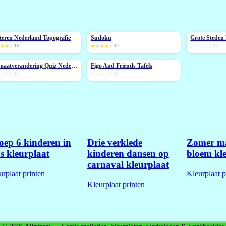
eren Nederland Topografie
Sudoku
NIEUW
NIEUW
★★★☆
3,9
★★★★☆
4,2
☆☆☆☆☆
0,0
Klimaatverandering Quiz Nederland
Figo And Friends Tafels
IEUW
☆☆☆☆
0,0
☆☆☆☆☆
0,0
oep 6 kinderen in
Drie verklede
Zomer m
s kleurplaat
kinderen dansen op
bloem kl
carnaval kleurplaat
urplaat printen
Kleurplaat p
Kleurplaat printen