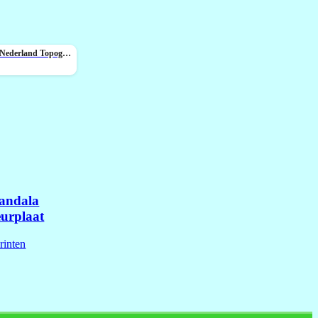
Grote Steden Nederland Topografie
andala
eurplaat
rinten