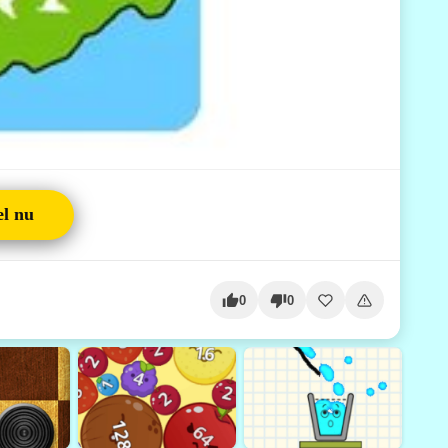
el nu
0
0