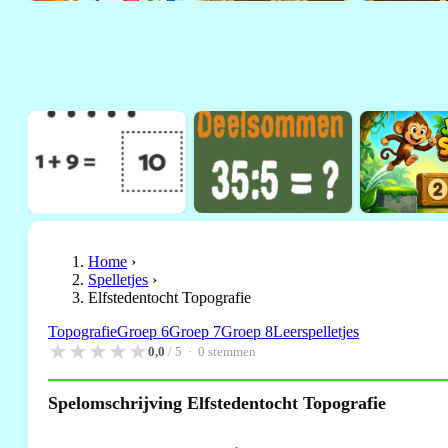
Home
›
Spelletjes
›
Elfstedentocht Topografie
Topografie
Groep 6
Groep 7
Groep 8
Leerspelletjes
★
★
★
★
★
0,0
/ 5 ·
0
stemmen
Spelomschrijving Elfstedentocht Topografie