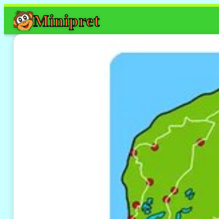
Mini
pret