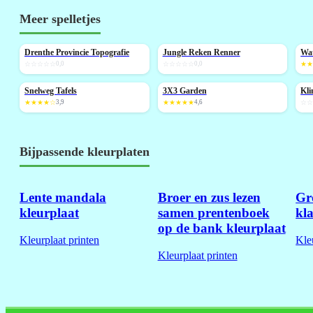
Meer spelletjes
Drenthe Provincie Topografie
Jungle Reken Renner
Wat
NIEUW
NIEUW
☆☆☆☆☆
0,0
☆☆☆☆☆
0,0
★
Snelweg Tafels
3X3 Garden
NIEUW
N
★★★★☆
3,9
★★★★★
4,6
☆
Bijpassende kleurplaten
Lente mandala
Broer en zus lezen
Gr
kleurplaat
samen prentenboek
kla
op de bank kleurplaat
Kleurplaat printen
Kle
Kleurplaat printen