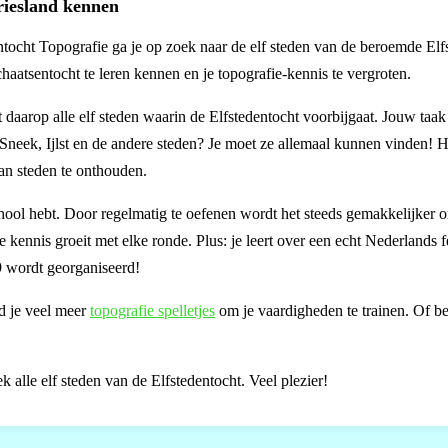
Friesland kennen
entocht Topografie ga je op zoek naar de elf steden van de beroemde Elf
chaatsentocht te leren kennen en je topografie-kennis te vergroten.
t daarop alle elf steden waarin de Elfstedentocht voorbijgaat. Jouw taak
Sneek, Ijlst en de andere steden? Je moet ze allemaal kunnen vinden! H
van steden te onthouden.
 school hebt. Door regelmatig te oefenen wordt het steeds gemakkelijker 
he kennis groeit met elke ronde. Plus: je leert over een echt Nederlands
09 wordt georganiseerd!
nd je veel meer
topografie spelletjes
om je vaardigheden te trainen. Of be
 alle elf steden van de Elfstedentocht. Veel plezier!