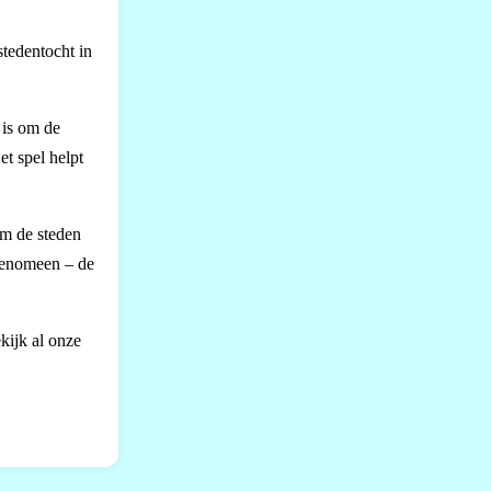
stedentocht in
 is om de
et spel helpt
om de steden
 fenomeen – de
kijk al onze