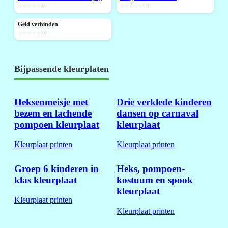
☆☆☆☆☆
0,0
☆☆☆☆☆
0,0
Geld verbinden
NIEUW
☆☆☆☆☆
0,0
Bijpassende kleurplaten
Heksenmeisje met
Drie verklede kinderen
bezem en lachende
dansen op carnaval
pompoen kleurplaat
kleurplaat
Kleurplaat printen
Kleurplaat printen
Groep 6 kinderen in
Heks, pompoen-
klas kleurplaat
kostuum en spook
kleurplaat
Kleurplaat printen
Kleurplaat printen