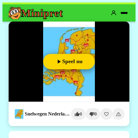
Mini
pret
Speel nu
Snelwegen Nederland Topografie
0
0