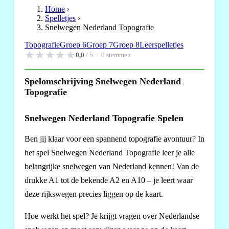
Home
›
Spelletjes
›
Snelwegen Nederland Topografie
Topografie
Groep 6
Groep 7
Groep 8
Leerspelletjes
★
★
★
★
★
0,0
/ 5 ·
0
stemmen
Spelomschrijving Snelwegen Nederland
Topografie
Snelwegen Nederland Topografie Spelen
Ben jij klaar voor een spannend topografie avontuur? In
het spel Snelwegen Nederland Topografie leer je alle
belangrijke snelwegen van Nederland kennen! Van de
drukke A1 tot de bekende A2 en A10 – je leert waar
deze rijkswegen precies liggen op de kaart.
Hoe werkt het spel? Je krijgt vragen over Nederlandse