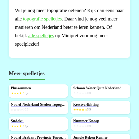
Wil je nog meer topografie oefenen? Kijk dan eens naar
alle
topografie spelletjes
. Daar vind je nog veel meer
manieren om Nederland beter te leren kennen. Of
bekijk
alle spelletjes
op Minipret voor nog meer
speelplezier!
Meer spelletjes
Plussommen
Schoon Water Quiz Nederland
NIEUW
★★★★☆
3,7
☆☆☆☆☆
0,0
Noord-Nederland Steden Topografie
Kerstverlichting
NIEUW
☆☆☆☆☆
0,0
★★★★☆
3,5
Sudoku
Nummer Knoop
NIEUW
★★★★☆
4,2
☆☆☆☆☆
0,0
Noord-Brabant Provincie Topografie
Jungle Reken Renner
NIEUW
NIEUW