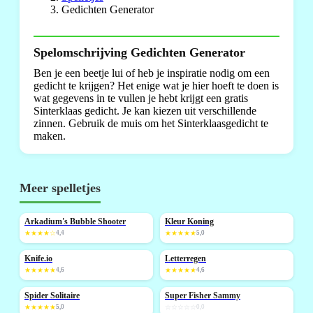
Gedichten Generator
Spelomschrijving Gedichten Generator
Ben je een beetje lui of heb je inspiratie nodig om een
gedicht te krijgen? Het enige wat je hier hoeft te doen is
wat gegevens in te vullen je hebt krijgt een gratis
Sinterklaas gedicht. Je kan kiezen uit verschillende
zinnen. Gebruik de muis om het Sinterklaasgedicht te
maken.
Meer spelletjes
Arkadium's Bubble Shooter
Kleur Koning
NIEUW
NIEUW
★★★★☆
4,4
★★★★★
5,0
Knife.io
Letterregen
NIEUW
NIEUW
★★★★★
4,6
★★★★★
4,6
Spider Solitaire
Super Fisher Sammy
NIEUW
NIEUW
★★★★★
5,0
☆☆☆☆☆
0,0