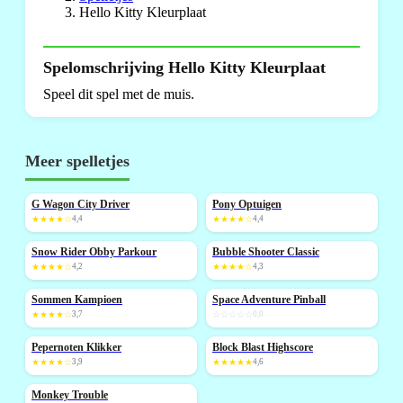
Hello Kitty Kleurplaat
Spelomschrijving Hello Kitty Kleurplaat
Speel dit spel met de muis.
Meer spelletjes
G Wagon City Driver
Pony Optuigen
NIEUW
★★★★☆
4,4
★★★★☆
4,4
Snow Rider Obby Parkour
Bubble Shooter Classic
NIEUW
NIEUW
★★★★☆
4,2
★★★★☆
4,3
Sommen Kampioen
Space Adventure Pinball
NIEUW
NIEUW
★★★★☆
3,7
☆☆☆☆☆
0,0
Pepernoten Klikker
Block Blast Highscore
NIEUW
NIEUW
★★★★☆
3,9
★★★★★
4,6
Monkey Trouble
NIEUW