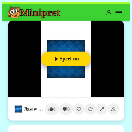
Mini
pret
Speel nu
Jigsaw Deluxe
0
0