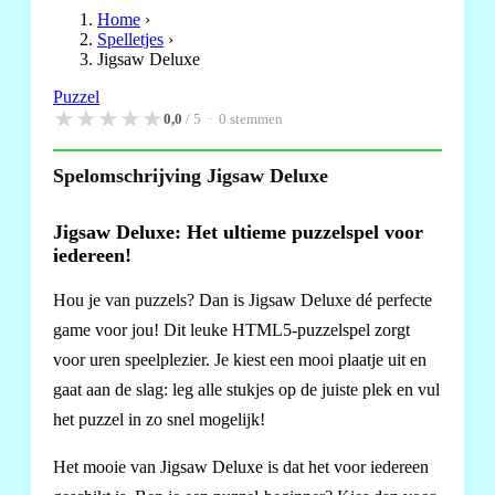
Home
›
Spelletjes
›
Jigsaw Deluxe
Puzzel
★
★
★
★
★
0,0
/ 5 ·
0
stemmen
Spelomschrijving Jigsaw Deluxe
Jigsaw Deluxe: Het ultieme puzzelspel voor
iedereen!
Hou je van puzzels? Dan is Jigsaw Deluxe dé perfecte
game voor jou! Dit leuke HTML5-puzzelspel zorgt
voor uren speelplezier. Je kiest een mooi plaatje uit en
gaat aan de slag: leg alle stukjes op de juiste plek en vul
het puzzel in zo snel mogelijk!
Het mooie van Jigsaw Deluxe is dat het voor iedereen