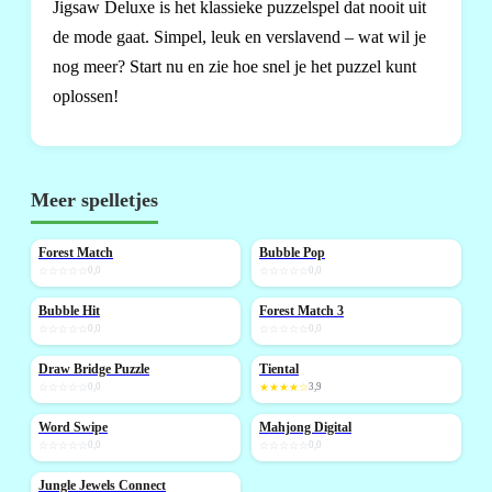
Jigsaw Deluxe is het klassieke puzzelspel dat nooit uit
de mode gaat. Simpel, leuk en verslavend – wat wil je
nog meer? Start nu en zie hoe snel je het puzzel kunt
oplossen!
Meer spelletjes
Forest Match
Bubble Pop
NIEUW
NIEUW
☆☆☆☆☆
0,0
☆☆☆☆☆
0,0
Bubble Hit
Forest Match 3
NIEUW
NIEUW
☆☆☆☆☆
0,0
☆☆☆☆☆
0,0
Draw Bridge Puzzle
Tiental
NIEUW
NIEUW
☆☆☆☆☆
0,0
★★★★☆
3,9
Word Swipe
Mahjong Digital
NIEUW
NIEUW
☆☆☆☆☆
0,0
☆☆☆☆☆
0,0
Jungle Jewels Connect
NIEUW