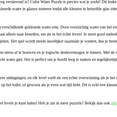
 erg verslavend is? Color Water Puzzle is precies wat je zoekt! Dit leuk
leurde water in glazen sorteren totdat alle kleuren in hetzelfde glas zitt
 verschillende gekleurde water erin. Door voorzichtig water van het en
 gaat alleen naar beneden, net als in het echte leven! Je moet goed nade
eten. Het spel wordt steeds moeilijker naarmate je vordert, dus je brein 
 om stress af te bouwen en je logische denkvermogen te trainen. Met de 
cht water giet. Het is perfect om je hoofd leeg te maken en tegelijkertijd
kere uitdagingen, en elk level voelt als een echte overwinning als je het 
 op het toilet, of gewoon als je even wat tijd hebt. Dit is echt een klas
el levels je kunt halen! Heb je zin in meer puzzels? Bekijk dan ook
alle