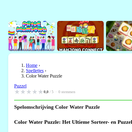
Home
›
Spelletjes
›
Color Water Puzzle
Puzzel
★
★
★
★
★
0,0
/ 5 ·
0
stemmen
Spelomschrijving Color Water Puzzle
Color Water Puzzle: Het Ultieme Sorteer- en Puzzel