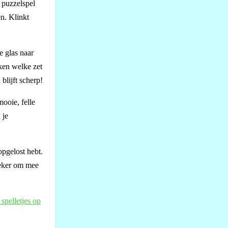
e puzzelspel
en. Klinkt
e glas naar
nken welke zet
blijft scherp!
mooie, felle
 je
opgelost hebt.
sieker om mee
 spelletjes op