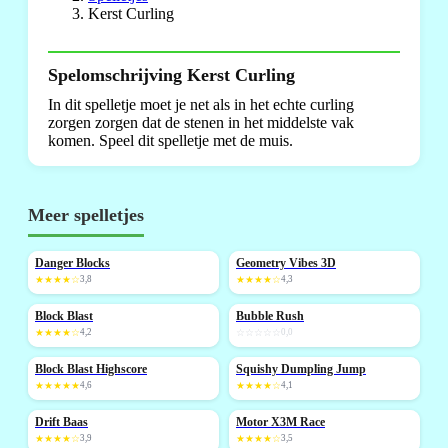
Kerst Curling
Spelomschrijving Kerst Curling
In dit spelletje moet je net als in het echte curling
zorgen zorgen dat de stenen in het middelste vak
komen. Speel dit spelletje met de muis.
Meer spelletjes
Danger Blocks
Geometry Vibes 3D
NIEUW
★★★★☆
3,8
★★★★☆
4,3
Block Blast
Bubble Rush
NIEUW
NIEUW
★★★★☆
4,2
☆☆☆☆☆
0,0
Block Blast Highscore
Squishy Dumpling Jump
NIEUW
NIEUW
★★★★★
4,6
★★★★☆
4,1
Drift Baas
Motor X3M Race
★★★★☆
3,9
★★★★☆
3,5