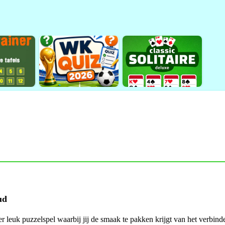
ud
leuk puzzelspel waarbij jij de smaak te pakken krijgt van het verbind