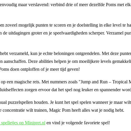
eenvoudig maar verslavend: verbind drie of meer dezelfde Poms met elk
m zoveel mogelijk punten te scoren en je doelstelling in elke level te ha
en de uitdagingen groter en je speelvaardigheden scherper. Verzamel pu
ebt verzameld, kun je echte beloningen ontgrendelen. Met deze punte
anschaffen. Deze abilities helpen je om moeilijkere levels gemakkeli
Poms doen ontploffen of je meer tijd geven!
emt op een magische reis. Met nummers zoals "Jump and Run – Tropical 
luidseffecten zorgen ervoor dat het spel nog leuker en spannender word
al puzzelspellen houden. Je kunt het spel spelen wanneer je maar wilt
 concentratie wilt trainen, Magic Pom heeft alles wat je nodig hebt.
e spelletjes op Minipret.nl
en vind je volgende favoriete spel!