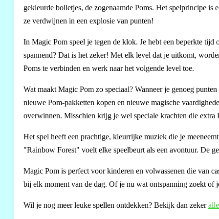
gekleurde bolletjes, de zogenaamde Poms. Het spelprincipe is 
ze verdwijnen in een explosie van punten!
In Magic Pom speel je tegen de klok. Je hebt een beperkte tijd o
spannend? Dat is het zeker! Met elk level dat je uitkomt, word
Poms te verbinden en werk naar het volgende level toe.
Wat maakt Magic Pom zo speciaal? Wanneer je genoeg punten h
nieuwe Pom-pakketten kopen en nieuwe magische vaardigheden a
overwinnen. Misschien krijg je wel speciale krachten die extra 
Het spel heeft een prachtige, kleurrijke muziek die je meene
"Rainbow Forest" voelt elke speelbeurt als een avontuur. De ge
Magic Pom is perfect voor kinderen en volwassenen die van casu
bij elk moment van de dag. Of je nu wat ontspanning zoekt of je
Wil je nog meer leuke spellen ontdekken? Bekijk dan zeker
all