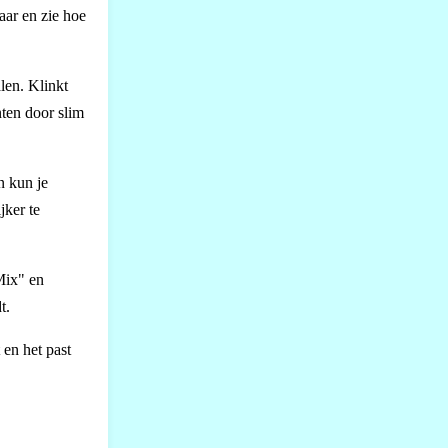
aar en zie hoe
len. Klinkt
nten door slim
n kun je
jker te
Mix" en
t.
 en het past