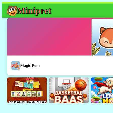
Mini
pret
Magic Pom