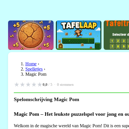
Home
›
Spelletjes
›
Magic Pom
★
★
★
★
★
0,0
/ 5 ·
0
stemmen
Spelomschrijving Magic Pom
Magic Pom – Het leukste puzzelspel voor jong en o
Welkom in de magische wereld van Magic Pom! Dit is een super 