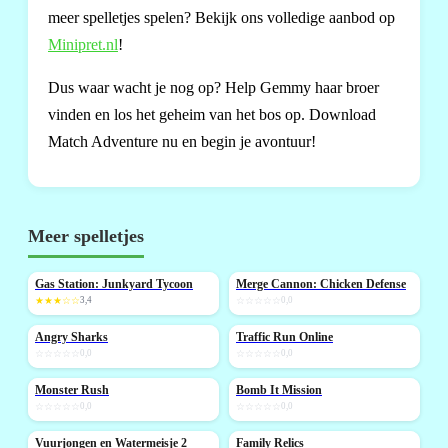
meer spelletjes spelen? Bekijk ons volledige aanbod op
Minipret.nl
!
Dus waar wacht je nog op? Help Gemmy haar broer
vinden en los het geheim van het bos op. Download
Match Adventure nu en begin je avontuur!
Meer spelletjes
Gas Station: Junkyard Tycoon
Merge Cannon: Chicken Defense
NIEUW
NIEUW
★★★☆☆
3,4
☆☆☆☆☆
0,0
Angry Sharks
Traffic Run Online
NIEUW
NIEUW
☆☆☆☆☆
0,0
☆☆☆☆☆
0,0
Monster Rush
Bomb It Mission
NIEUW
NIEUW
☆☆☆☆☆
0,0
☆☆☆☆☆
0,0
Vuurjongen en Watermeisje 2
Family Relics
NIEUW