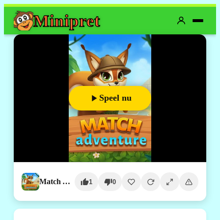
Mini
pret
Speel nu
Match Adventure
1
0