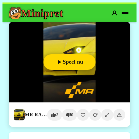
Mini
pret
Speel nu
MR RACER - Car Racing
2
0