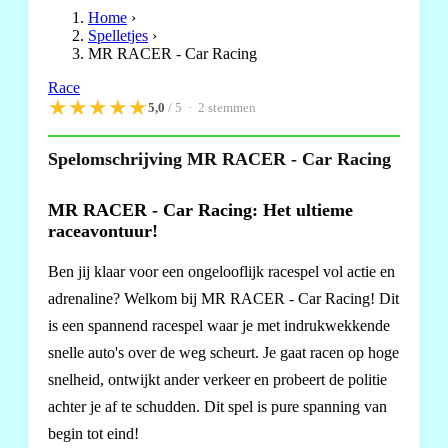
Home
›
Spelletjes
›
MR RACER - Car Racing
Race
★
★
★
★
★
5,0
/ 5 ·
2
stemmen
Spelomschrijving MR RACER - Car Racing
MR RACER - Car Racing: Het ultieme
raceavontuur!
Ben jij klaar voor een ongelooflijk racespel vol actie en
adrenaline? Welkom bij MR RACER - Car Racing! Dit
is een spannend racespel waar je met indrukwekkende
snelle auto's over de weg scheurt. Je gaat racen op hoge
snelheid, ontwijkt ander verkeer en probeert de politie
achter je af te schudden. Dit spel is pure spanning van
begin tot eind!