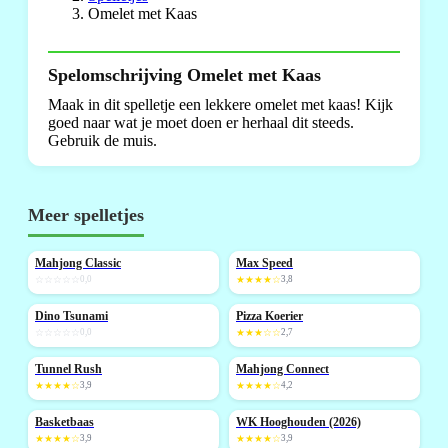
Omelet met Kaas
Spelomschrijving Omelet met Kaas
Maak in dit spelletje een lekkere omelet met kaas! Kijk
goed naar wat je moet doen er herhaal dit steeds.
Gebruik de muis.
Meer spelletjes
Mahjong Classic
Max Speed
NIEUW
NIEUW
☆☆☆☆☆
0,0
★★★★☆
3,8
Dino Tsunami
Pizza Koerier
NIEUW
NIEUW
☆☆☆☆☆
0,0
★★★☆☆
2,7
Tunnel Rush
Mahjong Connect
NIEUW
NIEUW
★★★★☆
3,9
★★★★☆
4,2
Basketbaas
WK Hooghouden (2026)
NIEUW
NIEUW
★★★★☆
3,9
★★★★☆
3,9