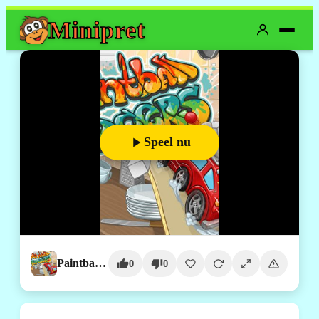
Mini
pret
Speel nu
Paintball Racers
0
0