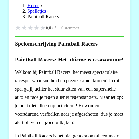
Home
›
Spelletjes
›
Paintball Racers
★
★
★
★
★
0,0
/ 5 ·
0
stemmen
Spelomschrijving Paintball Racers
Paintball Racers: Het ultieme race-avontuur!
Welkom bij Paintball Racers, het meest spectaculaire
racespel waar snelheid en plezier samenkomen! In dit
spel ga jij achter het stuur zitten van een supersnelle
auto en race je tegen allerlei tegenstanders. Maar let op:
je bent niet alleen op het circuit! Er worden
voortdurend verfballen naar je afgeschoten, dus je moet
alert blijven en goed uitkijken!
In Paintball Racers is het niet genoeg om alleen maar