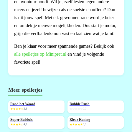
en avontuur houdt. Wil je jezelf testen tegen andere
racers en jezelf bewijzen als de snelste chauffeur? Dan
is dit jouw spel! Met elk gewonnen race word je beter
en ontdek je nieuwe mogelijkheden. Dus start je motor,
grijp die verfballenkanon vast en laat zien wat je kunt!
Ben je klaar voor meer spannende games? Bekijk ook
alle spelletjes op Minipret.nl
en vind je volgende
favoriete spel!
Meer spelletjes
Raad het Woord
Bubble Rush
NIEUW
★★★★☆
3,9
☆☆☆☆☆
0,0
Super Bubbels
Kleur Koning
NIEUW
★★★★☆
4,2
★★★★★
5,0