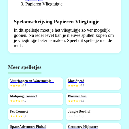
Papieren Vliegtuigje
Spelomschrijving Papieren Vliegtuigje
In dit spelletje moet je het vliegtuigje zo ver mogelijk
gooien. Na ieder level kan je nieuwe spullen kopen om
je vliegtuigje beter te maken. Speel dit spelletje met de
muis.
Meer spelletjes
Vuurjongen en Watermeisje 1
Max Speed
NIEUW
★★★★☆
3,8
★★★★☆
3,8
Mahjong Connect
Bloementuin
NIEUW
★★★★☆
4,2
★★★★☆
3,9
Pet Connect
Jungle Doolhof
NIEUW
NIEUW
★★★★★
5,0
☆☆☆☆☆
0,0
Space Adventure Pinball
Geometry Highscore
NIEUW
NIEUW