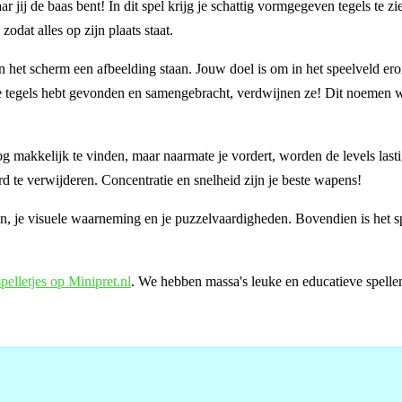
 jij de baas bent! In dit spel krijg je schattig vormgegeven tegels te zi
odat alles op zijn plaats staat.
n het scherm een afbeelding staan. Jouw doel is om in het speelveld er
lijke tegels hebt gevonden en samengebracht, verdwijnen ze! Dit noemen
og makkelijk te vinden, maar naarmate je vordert, worden de levels lastig
d te verwijderen. Concentratie en snelheid zijn je beste wapens!
brein, je visuele waarneming en je puzzelvaardigheden. Bovendien is het s
pelletjes op Minipret.nl
. We hebben massa's leuke en educatieve spelle