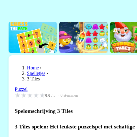
Home
›
Spelletjes
›
3 Tiles
Puzzel
★
★
★
★
★
0,0
/ 5 ·
0
stemmen
Spelomschrijving 3 Tiles
3 Tiles spelen: Het leukste puzzelspel met schattige 