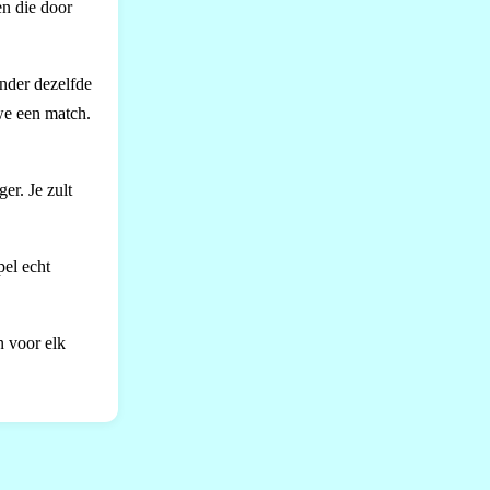
en die door
onder dezelfde
 we een match.
er. Je zult
pel echt
n voor elk