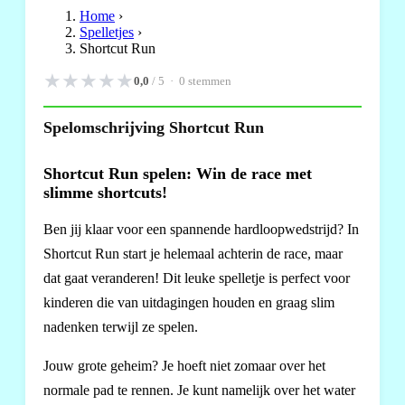
Home
›
Spelletjes
›
Shortcut Run
★
★
★
★
★
0,0
/ 5 ·
0
stemmen
Spelomschrijving Shortcut Run
Shortcut Run spelen: Win de race met
slimme shortcuts!
Ben jij klaar voor een spannende hardloopwedstrijd? In
Shortcut Run start je helemaal achterin de race, maar
dat gaat veranderen! Dit leuke spelletje is perfect voor
kinderen die van uitdagingen houden en graag slim
nadenken terwijl ze spelen.
Jouw grote geheim? Je hoeft niet zomaar over het
normale pad te rennen. Je kunt namelijk over het water