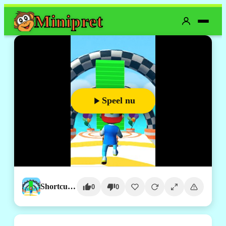
Mini
pret
Speel nu
Shortcut Run
0
0