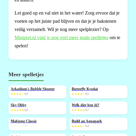
Let goed op en val niet in het water! Zorg ervoor dat je
voeten op het juiste pad blijven en dat je je bakstenen
veilig verzamelt. Wil je nog meer spelplezier? Op
Minipret.nl vind je nog veel meer gratis spelletjes
om te
spelen!
Meer spelletjes
Arkadium's Bubble Shooter
Butterfly Kyodai
NIEUW
NIEUW
★★★★☆
4,4
★★★★☆
4,5
Sky Obby
Welk dier ben jij?
NIEUW
NIEUW
★★★★★
5,0
★★★★★
4,7
Mahjong Classic
Build an Aquapark
NIEUW
NIEUW
☆☆☆☆☆
0,0
★★★★☆
4,4