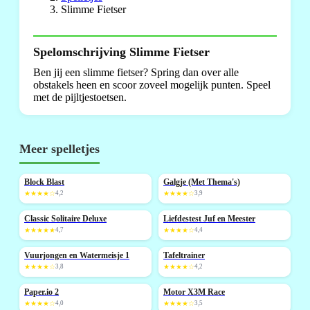
Slimme Fietser
Spelomschrijving Slimme Fietser
Ben jij een slimme fietser? Spring dan over alle
obstakels heen en scoor zoveel mogelijk punten. Speel
met de pijltjestoetsen.
Meer spelletjes
Block Blast
Galgje (Met Thema's)
NIEUW
★★★★☆
4,2
★★★★☆
3,9
Classic Solitaire Deluxe
Liefdestest Juf en Meester
NIEUW
NIEUW
★★★★★
4,7
★★★★☆
4,4
Vuurjongen en Watermeisje 1
Tafeltrainer
★★★★☆
3,8
★★★★☆
4,2
Paper.io 2
Motor X3M Race
★★★★☆
4,0
★★★★☆
3,5