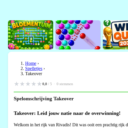
Home
›
Spelletjes
›
Takeover
★
★
★
★
★
0,0
/ 5 ·
0
stemmen
Spelomschrijving Takeover
Takeover: Leid jouw natie naar de overwinning!
Welkom in het rijk van Rivadis! Dit was ooit een prachtig rijk