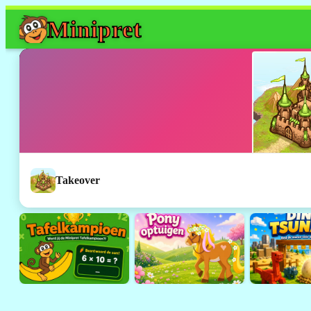
Mini
pret
Takeover