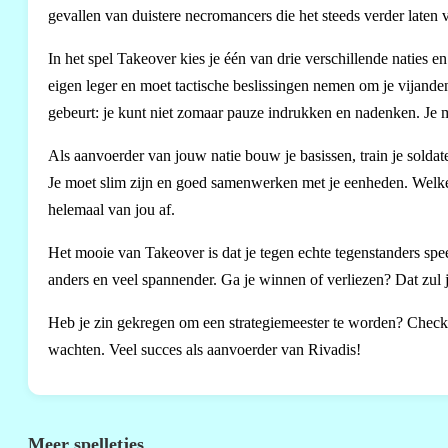
gevallen van duistere necromancers die het steeds verder laten v
In het spel Takeover kies je één van drie verschillende naties en g
eigen leger en moet tactische beslissingen nemen om je vijanden t
gebeurt: je kunt niet zomaar pauze indrukken en nadenken. Je 
Als aanvoerder van jouw natie bouw je basissen, train je soldat
Je moet slim zijn en goed samenwerken met je eenheden. Welke s
helemaal van jou af.
Het mooie van Takeover is dat je tegen echte tegenstanders spee
anders en veel spannender. Ga je winnen of verliezen? Dat zul je
Heb je zin gekregen om een strategiemeester te worden? Chec
wachten. Veel succes als aanvoerder van Rivadis!
Meer spelletjes