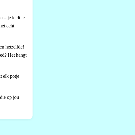
 – je leidt je
het echt
en hetzelfde!
ied? Het hangt
t elk potje
die op jou