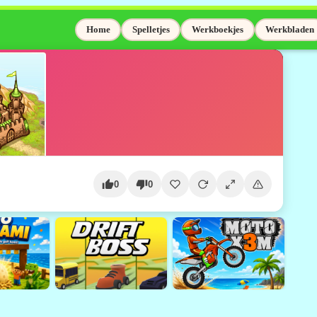
Home
Spelletjes
Werkboekjes
Werkbladen
0
0