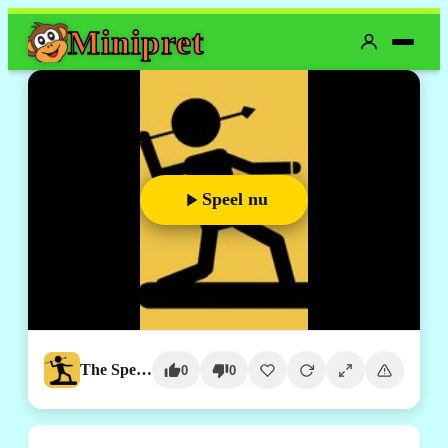
Mini
pret
Speel nu
The Spear Stickman
0
0