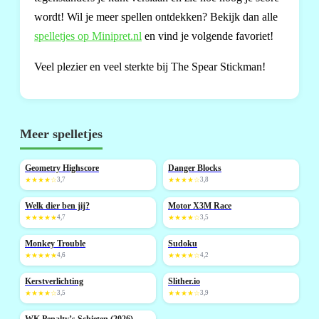
wordt! Wil je meer spellen ontdekken? Bekijk dan alle
spelletjes op Minipret.nl
en vind je volgende favoriet!
Veel plezier en veel sterkte bij The Spear Stickman!
Meer spelletjes
Geometry Highscore
Danger Blocks
NIEUW
★★★★☆
3,7
★★★★☆
3,8
Welk dier ben jij?
Motor X3M Race
NIEUW
★★★★★
4,7
★★★★☆
3,5
Monkey Trouble
Sudoku
NIEUW
NIEUW
★★★★★
4,6
★★★★☆
4,2
Kerstverlichting
Slither.io
★★★★☆
3,5
★★★★☆
3,9
WK Penalty’s Schieten (2026)