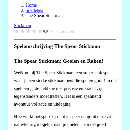
Home
›
Spelletjes
›
The Spear Stickman
Stickman
★
★
★
★
★
0,0
/ 5 ·
0
stemmen
Spelomschrijving The Spear Stickman
The Spear Stickman: Gooien en Raken!
Welkom bij The Spear Stickman, een super leuk spel
waar jij een sterke stickman bent die speren gooit! In dit
spel ben jij de held die met precisie en kracht zijn
tegenstanders moet treffen. Het is een spannend
avontuur vol actie en uitdaging.
Hoe werkt het spel? Jij richt je speer en gooit deze zo
nauwkeurig mogelijk naar je doelen. Je moet goed