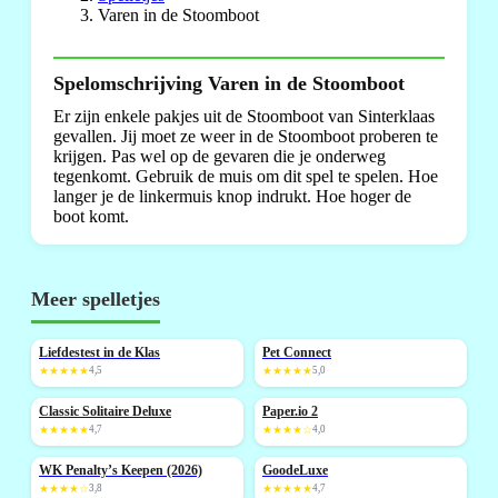
Varen in de Stoomboot
Spelomschrijving Varen in de Stoomboot
Er zijn enkele pakjes uit de Stoomboot van Sinterklaas
gevallen. Jij moet ze weer in de Stoomboot proberen te
krijgen. Pas wel op de gevaren die je onderweg
tegenkomt. Gebruik de muis om dit spel te spelen. Hoe
langer je de linkermuis knop indrukt. Hoe hoger de
boot komt.
Meer spelletjes
Liefdestest in de Klas
Pet Connect
NIEUW
NIEUW
★★★★★
4,5
★★★★★
5,0
Classic Solitaire Deluxe
Paper.io 2
NIEUW
★★★★★
4,7
★★★★☆
4,0
WK Penalty’s Keepen (2026)
GoodeLuxe
NIEUW
NIEUW
★★★★☆
3,8
★★★★★
4,7