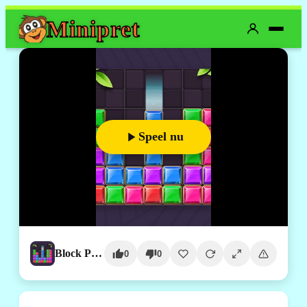
Mini
pret
Speel nu
Block Puzzle Jewel
0
0