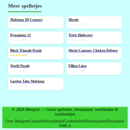
Meer spelletjes
Mahjong 3D Connect
Mergis
NIEUW
☆☆☆☆☆
0,0
☆☆☆☆☆
0,0
Dynamons 12
Tetris Highscore
NIEUW
NIEUW
☆☆☆☆☆
0,0
☆☆☆☆☆
0,0
Block Triangle Puzzle
Merge Cannon: Chicken Defense
NIEUW
★★★★★
5,0
☆☆☆☆☆
0,0
World Puzzle
Filling Lines
NIEUW
NIEUW
☆☆☆☆☆
0,0
☆☆☆☆☆
0,0
Garden Tales Mahjong
NIEUW
☆☆☆☆☆
0,0
© 2026 Minipret — Gratis spelletjes, kleurplaten, werkbladen &
werkboekjes
Over Minipret
Contact
Privacybeleid
Cookiebeleid
Voorwaarden
Disclaimer
DMCA