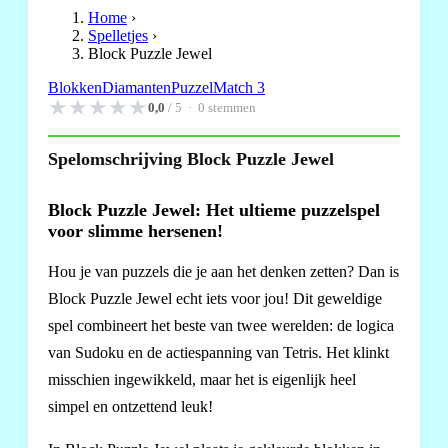
Home
›
Spelletjes
›
Block Puzzle Jewel
Blokken
Diamanten
Puzzel
Match 3
★
★
★
★
★
0,0
/ 5 ·
0
stemmen
Spelomschrijving Block Puzzle Jewel
Block Puzzle Jewel: Het ultieme puzzelspel
voor slimme hersenen!
Hou je van puzzels die je aan het denken zetten? Dan is
Block Puzzle Jewel echt iets voor jou! Dit geweldige
spel combineert het beste van twee werelden: de logica
van Sudoku en de actiespanning van Tetris. Het klinkt
misschien ingewikkeld, maar het is eigenlijk heel
simpel en ontzettend leuk!