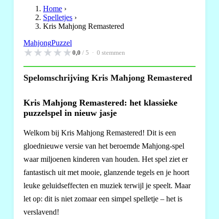
Home
›
Spelletjes
›
Kris Mahjong Remastered
Mahjong
Puzzel
★
★
★
★
★
0,0
/ 5 ·
0
stemmen
Spelomschrijving Kris Mahjong Remastered
Kris Mahjong Remastered: het klassieke
puzzelspel in nieuw jasje
Welkom bij Kris Mahjong Remastered! Dit is een
gloednieuwe versie van het beroemde Mahjong-spel
waar miljoenen kinderen van houden. Het spel ziet er
fantastisch uit met mooie, glanzende tegels en je hoort
leuke geluidseffecten en muziek terwijl je speelt. Maar
let op: dit is niet zomaar een simpel spelletje – het is
verslavend!