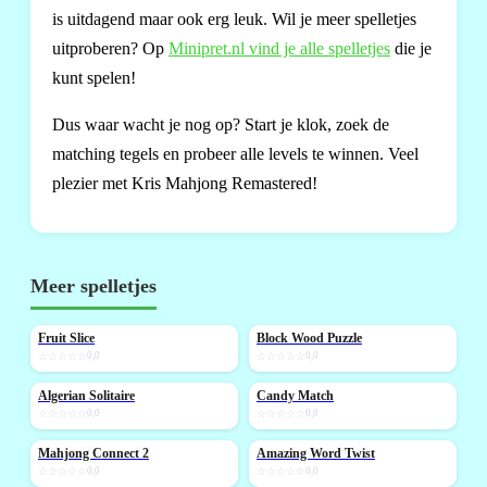
is uitdagend maar ook erg leuk. Wil je meer spelletjes
uitproberen? Op
Minipret.nl vind je alle spelletjes
die je
kunt spelen!
Dus waar wacht je nog op? Start je klok, zoek de
matching tegels en probeer alle levels te winnen. Veel
plezier met Kris Mahjong Remastered!
Meer spelletjes
Fruit Slice
Block Wood Puzzle
NIEUW
NIEUW
☆☆☆☆☆
0,0
☆☆☆☆☆
0,0
Algerian Solitaire
Candy Match
NIEUW
NIEUW
☆☆☆☆☆
0,0
☆☆☆☆☆
0,0
Mahjong Connect 2
Amazing Word Twist
NIEUW
NIEUW
☆☆☆☆☆
0,0
☆☆☆☆☆
0,0