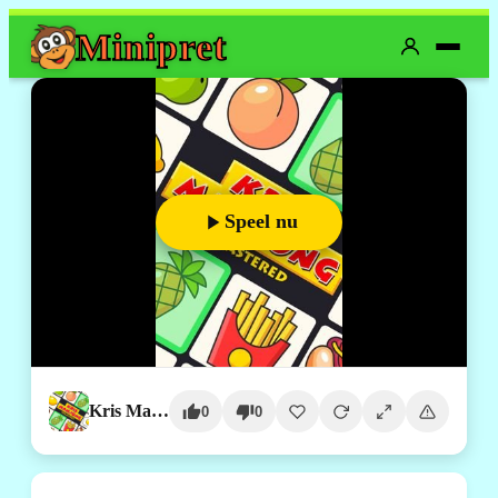
Mini
pret
Speel nu
Kris Mahjong Remastered
0
0