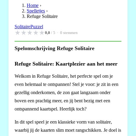
Home
›
Spelletjes
›
Refuge Solitaire
Solitaire
Puzzel
★
★
★
★
★
0,0
/ 5 ·
0
stemmen
Spelomschrijving Refuge Solitaire
Refuge Solitaire: Kaartplezier aan het meer
Welkom in Refuge Solitaire, het perfecte spel om je
even helemaal te ontspannen! Stel je voor: je zit in een
gezellig onderkomen, de zon gaat langzaam onder
boven een prachtig meer, en jij bent bezig met een
ontspannend kaartspel. Heerlijk toch?
In dit spel speel je een klassieke vorm van solitaire,
waarbij jij de kaarten slim moet rangschikken. Je doel is