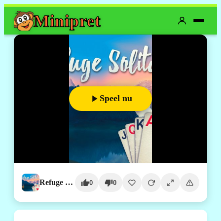
Mini
pret
Speel nu
Refuge Solitaire
0
0