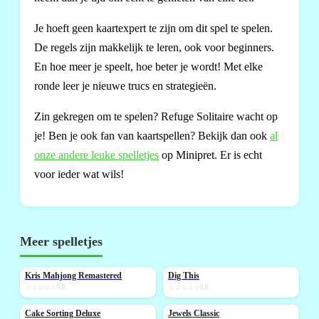
Je hoeft geen kaartexpert te zijn om dit spel te spelen.
De regels zijn makkelijk te leren, ook voor beginners.
En hoe meer je speelt, hoe beter je wordt! Met elke
ronde leer je nieuwe trucs en strategieën.
Zin gekregen om te spelen? Refuge Solitaire wacht op
je! Ben je ook fan van kaartspellen? Bekijk dan ook
al
onze andere leuke spelletjes
op Minipret. Er is echt
voor ieder wat wils!
Meer spelletjes
Kris Mahjong Remastered
Dig This
NIEUW
NIEUW
☆☆☆☆☆
0,0
☆☆☆☆☆
0,0
Cake Sorting Deluxe
Jewels Classic
NIEUW
NIEUW