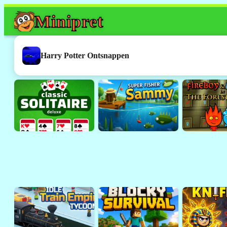
Mini
pret
Dit spel werkt h
Dit was een
Flash
-spelletje. 
Harry Potter Ontsnappen
ondersteund door browsers 