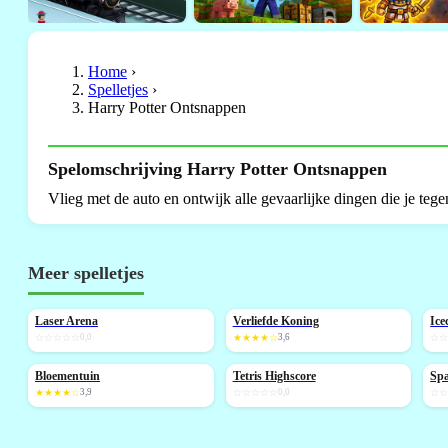
Home
›
Spelletjes
›
Harry Potter Ontsnappen
Spelomschrijving Harry Potter Ontsnappen
Vlieg met de auto en ontwijk alle gevaarlijke dingen die je tege
Meer spelletjes
Laser Arena
Verliefde Koning
Ice
NIEUW
N
☆☆☆☆☆
0,0
★★★★☆
3,6
☆
Bloementuin
Tetris Highscore
Spa
NIEUW
N
★★★★☆
3,9
☆☆☆☆☆
0,0
☆