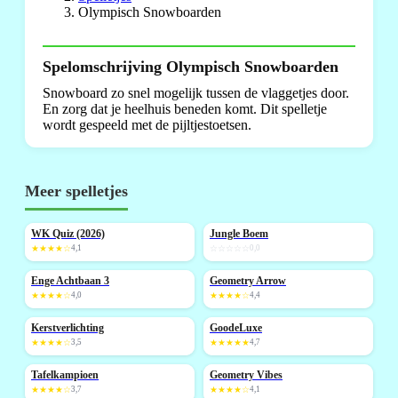
Olympisch Snowboarden
Spelomschrijving Olympisch Snowboarden
Snowboard zo snel mogelijk tussen de vlaggetjes door.
En zorg dat je heelhuis beneden komt. Dit spelletje
wordt gespeeld met de pijltjestoetsen.
Meer spelletjes
WK Quiz (2026)
Jungle Boem
NIEUW
NIEUW
★★★★☆
4,1
☆☆☆☆☆
0,0
Enge Achtbaan 3
Geometry Arrow
NIEUW
★★★★☆
4,0
★★★★☆
4,4
Kerstverlichting
GoodeLuxe
NIEUW
★★★★☆
3,5
★★★★★
4,7
Tafelkampioen
Geometry Vibes
NIEUW
NIEUW
★★★★☆
3,7
★★★★☆
4,1