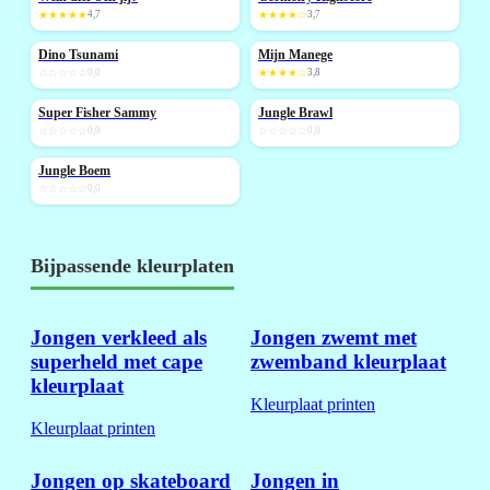
★★★★★
4,7
★★★★☆
3,7
Dino Tsunami
Mijn Manege
NIEUW
☆☆☆☆☆
0,0
★★★★☆
3,8
Super Fisher Sammy
Jungle Brawl
NIEUW
NIEUW
☆☆☆☆☆
0,0
☆☆☆☆☆
0,0
Jungle Boem
NIEUW
☆☆☆☆☆
0,0
Bijpassende kleurplaten
Jongen verkleed als
Jongen zwemt met
superheld met cape
zwemband kleurplaat
kleurplaat
Kleurplaat printen
Kleurplaat printen
Jongen op skateboard
Jongen in