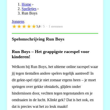
Home
›
Spelletjes
›
Run Boys
Jongens
★
★
★
★
★
5,0
/ 5 ·
1
stemmen
Spelomschrijving Run Boys
Run Boys – Het grappigste racespel voor
kinderen!
Welkom bij Run Boys, het ultieme online racespel waar
jij tegen tientallen andere spelers tegelijk aantreed! In
dit gekte-spel rijd je niet zomaar ergens heen – je moet
springen over gekke obstakels, glijden onder
hindernissen door, vechten tegen tegenstanders en je
omdraaien in de lucht. Klinkt gek? Dat is het ook, en
dat is precies wat het zo leuk maakt!