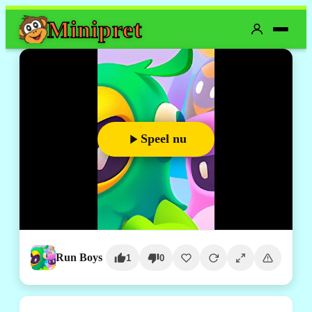
Mini
pret
Speel nu
Run Boys
1
0