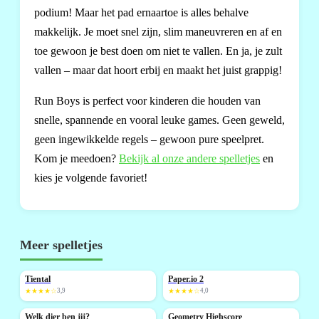
podium! Maar het pad ernaartoe is alles behalve
makkelijk. Je moet snel zijn, slim maneuvreren en af en
toe gewoon je best doen om niet te vallen. En ja, je zult
vallen – maar dat hoort erbij en maakt het juist grappig!
Run Boys is perfect voor kinderen die houden van
snelle, spannende en vooral leuke games. Geen geweld,
geen ingewikkelde regels – gewoon pure speelpret.
Kom je meedoen?
Bekijk al onze andere spelletjes
en
kies je volgende favoriet!
Meer spelletjes
Tiental
Paper.io 2
NIEUW
★★★★☆
3,9
★★★★☆
4,0
Welk dier ben jij?
Geometry Highscore
NIEUW
NIEUW