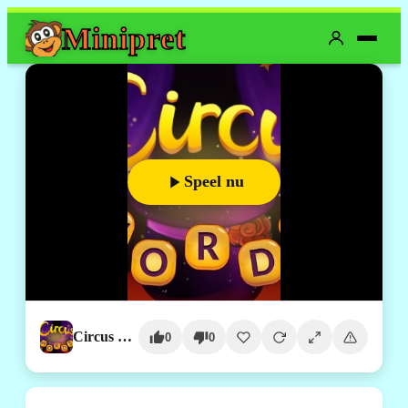
Mini
pret
Speel nu
Circus Words
0
0