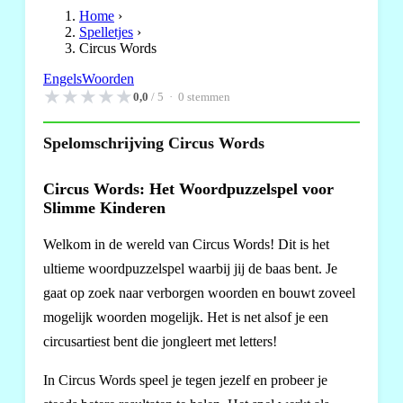
Home
›
Spelletjes
›
Circus Words
Engels
Woorden
★
★
★
★
★
0,0
/ 5 ·
0
stemmen
Spelomschrijving Circus Words
Circus Words: Het Woordpuzzelspel voor
Slimme Kinderen
Welkom in de wereld van Circus Words! Dit is het
ultieme woordpuzzelspel waarbij jij de baas bent. Je
gaat op zoek naar verborgen woorden en bouwt zoveel
mogelijk woorden mogelijk. Het is net alsof je een
circusartiest bent die jongleert met letters!
In Circus Words speel je tegen jezelf en probeer je