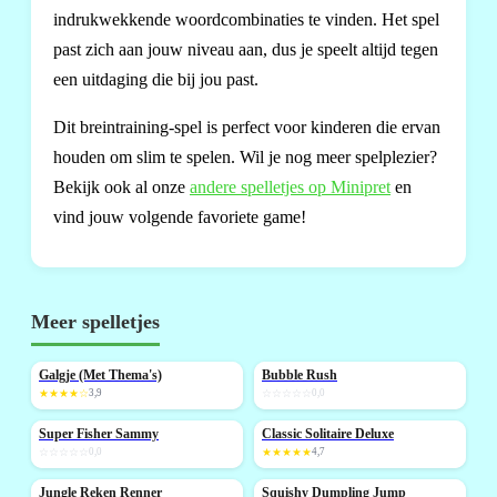
indrukwekkende woordcombinaties te vinden. Het spel
past zich aan jouw niveau aan, dus je speelt altijd tegen
een uitdaging die bij jou past.
Dit breintraining-spel is perfect voor kinderen die ervan
houden om slim te spelen. Wil je nog meer spelplezier?
Bekijk ook al onze
andere spelletjes op Minipret
en
vind jouw volgende favoriete game!
Meer spelletjes
Galgje (Met Thema's)
Bubble Rush
NIEUW
★★★★☆
3,9
☆☆☆☆☆
0,0
Super Fisher Sammy
Classic Solitaire Deluxe
NIEUW
NIEUW
☆☆☆☆☆
0,0
★★★★★
4,7
Jungle Reken Renner
Squishy Dumpling Jump
NIEUW
NIEUW